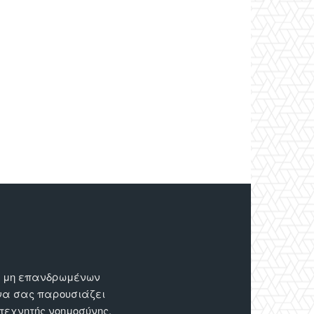
ων μη επανδρωμένων
 να σας παρουσιάζει
 τεχνητής νοημοσύνης.