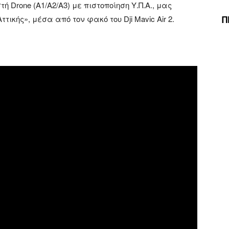
 Drone (Α1/Α2/Α3) με πιστοποίηση Υ.Π.Α., μας
Π
τικής», μέσα από τον φακό του Dji Mavic Air 2.