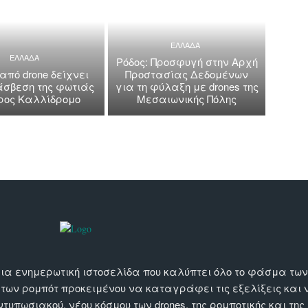
ΕΛΛΑΔΑ
ΕΛΛΑΔΑ
Ρόδος: Προσφυγή στην Αρχή
 από drone δείχνει
Προστασίας Δεδομένων
άσβεση της φωτιάς
για τη φύλαξη με drones της
όρος Καλλίδρομο
Μεσαιωνικής Πόλης
αι μια ενημερωτική ιστοσελίδα που καλύπτει όλο το φάσμα τ
 των ρομπότ προκειμένου να καταγράφει τις εξελίξεις και
εντυπωσιακού, νέου κόσμου των drones, της ρομποτικής και της