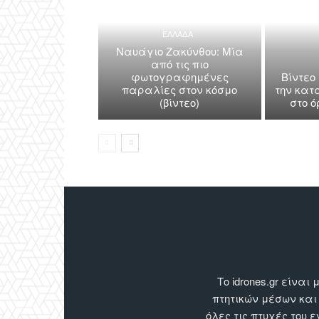
ΕΛΛΑΔΑ
Ναυάγιο Ζακύνθου: Μία
από τις πιο
φωτογραφημένες
Βίντεο
παραλίες στον κόσμο
την κατ
(βίντεο)
στο 
Το idrones.gr είν
πτητικών μέσων και
όλες τις πτυχές του 