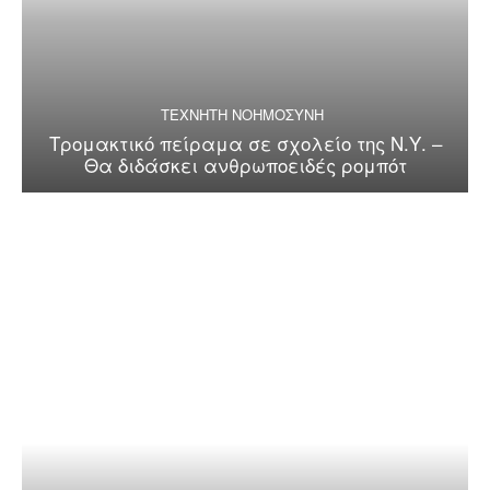
ΤΕΧΝΗΤΗ ΝΟΗΜΟΣΥΝΗ
Τρομακτικό πείραμα σε σχολείο της Ν.Υ. –
Θα διδάσκει ανθρωποειδές ρομπότ