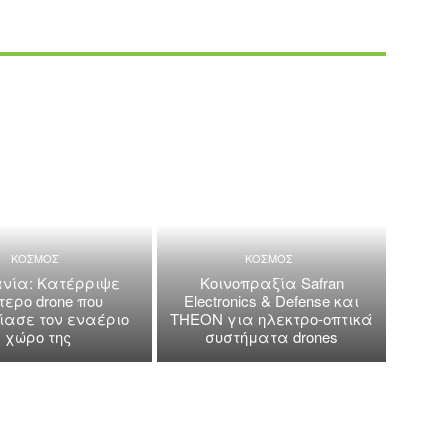
ΚΟΣΜΟΣ
ΚΟΣΜΟΣ
νία: Κατέρριψε
Κοινοπραξία Safran
τερο drone που
Electronics & Defense και
ασε τον εναέριο
THEON για ηλεκτρο-οπτικά
χώρο της
συστήματα drones