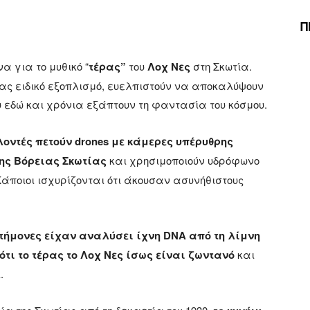
Π
α για το μυθικό “
τέρας”
του
Λοχ
Νες
στη Σκωτία.
ας ειδικό εξοπλισμό, ευελπιστούν να αποκαλύψουν
ου εδώ και χρόνια εξάπτουν τη φαντασία του κόσμου.
λοντές πετούν drones με κάμερες υπέρυθρης
ης Βόρειας Σκωτίας
και χρησιμοποιούν υδρόφωνο
Κάποιοι ισχυρίζονται ότι άκουσαν ασυνήθιστους
στήμονες είχαν αναλύσει ίχνη DNA από τη λίμνη
τι το τέρας το Λοχ Νες ίσως είναι ζωντανό
και
.