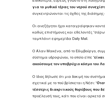
Ειδικότερα, ευρέως γνωστό στη λαογραφί
για το μυθικό τέρας του νερού συνεχίσ
συγκεντρώνονται τις όχθες της διάσημης 
Οι ανεξήγητοι ήχοι καταγράφηκαν κοντά 
καθώς επιστήμονες και εθελοντές “σάρω
ταμπλόιντ εφημερίδα Daily Mail.
Ο Άλαν Μακένα, από το Εδιμβούργο, συ
σύστημα υδροφώνου, το οποίο είπε “
είναι
ακούσουμε τον υποβρύχιο κόσμο του Λο
Ο ίδιος δήλωσε ότι μια δοκιμή του συστή
σχετικά με το πού βρίσκεται η Νέσι: “
Ότα
τέσσερις διακριτικούς θορύβους που δ
προέλευσή τους, κάτι που είναι αρκετά 