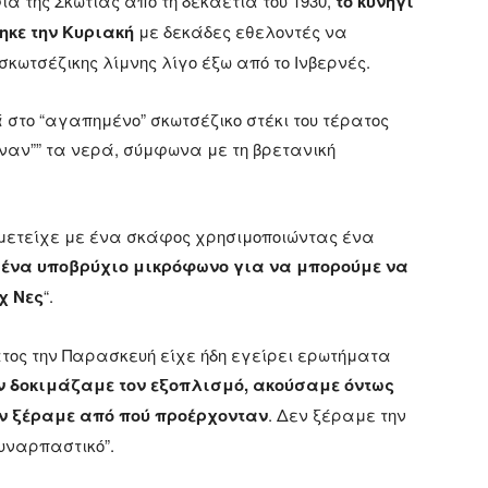
α της Σκωτίας από τη δεκαετία του 1930,
το κυνήγι
τηκε την Κυριακή
με δεκάδες εθελοντές να
σκωτσέζικης λίμνης λίγο έξω από το Ινβερνές.
στο “αγαπημένο” σκωτσέζικο στέκι του τέρατος
ναν”” τα νερά, σύμφωνα με τη βρετανική
μμετείχε με ένα σκάφος χρησιμοποιώντας ένα
 ένα υποβρύχιο μικρόφωνο για να μπορούμε να
χ Νες
“.
ματος την Παρασκευή είχε ήδη εγείρει ερωτήματα
ν δοκιμάζαμε τον εξοπλισμό, ακούσαμε όντως
εν ξέραμε από πού προέρχονταν
. Δεν ξέραμε την
συναρπαστικό”.