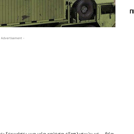
Π
 Advertisement -
χει ξεκινήσει μια νέα κούρσα εξοπλισμών με… θέα