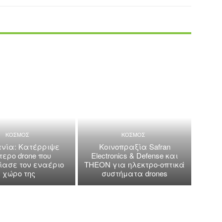
ΚΟΣΜΟΣ
ΚΟΣΜΟΣ
νία: Κατέρριψε
Κοινοπραξία Safran
τερο drone που
Electronics & Defense και
ασε τον εναέριο
THEON για ηλεκτρο-οπτικά
χώρο της
συστήματα drones