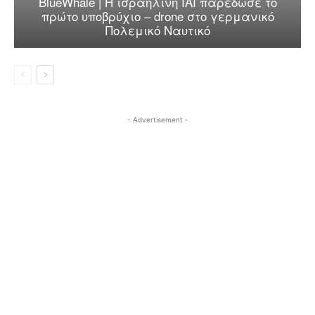
BlueWhale | Η ισραηλινή IAI παρέδωσε το
πρώτο υποβρύχιο – drone στο γερμανικό
Πολεμικό Ναυτικό
- Advertisement -