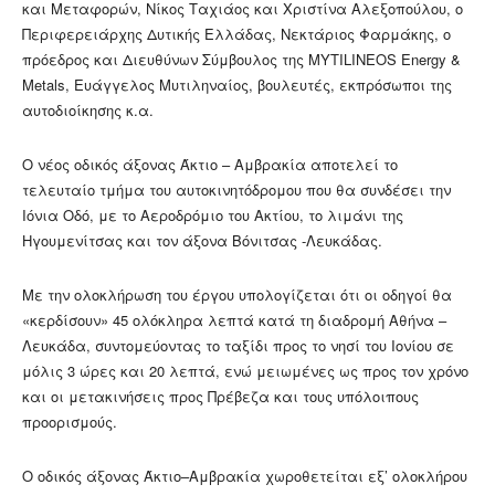
και Μεταφορών, Νίκος Ταχιάος και Χριστίνα Αλεξοπούλου, ο
Περιφερειάρχης Δυτικής Ελλάδας, Νεκτάριος Φαρμάκης, ο
πρόεδρος και Διευθύνων Σύμβουλος της MYTILINEOS Energy &
Metals, Ευάγγελος Μυτιληναίος, βουλευτές, εκπρόσωποι της
αυτοδιοίκησης κ.α.
O νέος οδικός άξονας Άκτιο – Αμβρακία αποτελεί το
τελευταίο τμήμα του αυτοκινητόδρομου που θα συνδέσει την
Ιόνια Οδό, με το Αεροδρόμιο του Ακτίου, το λιμάνι της
Ηγουμενίτσας και τον άξονα Βόνιτσας -Λευκάδας.
Με την ολοκλήρωση του έργου υπολογίζεται ότι οι οδηγοί θα
«κερδίσουν» 45 ολόκληρα λεπτά κατά τη διαδρομή Αθήνα –
Λευκάδα, συντομεύοντας το ταξίδι προς το νησί του Ιονίου σε
μόλις 3 ώρες και 20 λεπτά, ενώ μειωμένες ως προς τον χρόνο
και οι μετακινήσεις προς Πρέβεζα και τους υπόλοιπους
προορισμούς.
Ο οδικός άξονας Άκτιο–Αμβρακία χωροθετείται εξ’ ολοκλήρου