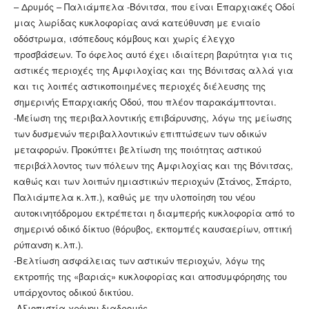
– Δρυμός – Παλιάμπελα -Βόνιτσα, που είναι Επαρχιακές Οδοί
μιας λωρίδας κυκλοφορίας ανά κατεύθυνση με ενιαίο
οδόστρωμα, ισόπεδους κόμβους και χωρίς έλεγχο
προσβάσεων. Το όφελος αυτό έχει ιδιαίτερη βαρύτητα για τις
αστικές περιοχές της Αμφιλοχίας και της Βόνιτσας αλλά για
και τις λοιπές αστικοποιημένες περιοχές διέλευσης της
σημερινής Επαρχιακής Οδού, που πλέον παρακάμπτονται.
-Μείωση της περιβαλλοντικής επιβάρυνσης, λόγω της μείωσης
των δυσμενών περιβαλλοντικών επιπτώσεων των οδικών
μεταφορών. Προκύπτει βελτίωση της ποιότητας αστικού
περιβάλλοντος των πόλεων της Αμφιλοχίας και της Βόνιτσας,
καθώς και των λοιπών ημιαστικών περιοχών (Στάνος, Σπάρτο,
Παλιάμπελα κ.λπ.), καθώς με την υλοποίηση του νέου
αυτοκινητόδρομου εκτρέπεται η διαμπερής κυκλοφορία από το
σημερινό οδικό δίκτυο (θόρυβος, εκπομπές καυσαερίων, οπτική
ρύπανση κ.λπ.).
-Βελτίωση ασφάλειας των αστικών περιοχών, λόγω της
εκτροπής της «βαριάς» κυκλοφορίας και αποσυμφόρησης του
υπάρχοντος οδικού δικτύου.
-Αξιοπιστία χρόνου διαδρομής,