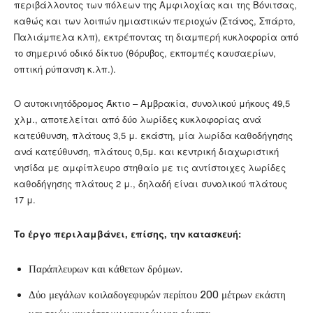
περιβάλλοντος των πόλεων της Αμφιλοχίας και της Βόνιτσας,
καθώς και των λοιπών ημιαστικών περιοχών (Στάνος, Σπάρτο,
Παλιάμπελα κλπ), εκτρέποντας τη διαμπερή κυκλοφορία από
το σημερινό οδικό δίκτυο (θόρυβος, εκπομπές καυσαερίων,
οπτική ρύπανση κ.λπ.).
Ο αυτοκινητόδρομος Άκτιο – Αμβρακία, συνολικού μήκους 49,5
χλμ., αποτελείται από δύο λωρίδες κυκλοφορίας ανά
κατεύθυνση, πλάτους 3,5 μ. εκάστη, μία λωρίδα καθοδήγησης
ανά κατεύθυνση, πλάτους 0,5μ. και κεντρική διαχωριστική
νησίδα με αμφίπλευρο στηθαίο με τις αντίστοιχες λωρίδες
καθοδήγησης πλάτους 2 μ., δηλαδή είναι συνολικού πλάτους
17 μ.
Το έργο περιλαμβάνει, επίσης, την κατασκευή:
Παράπλευρων και κάθετων δρόμων.
Δύο μεγάλων κοιλαδογεφυρών περίπου 200 μέτρων εκάστη