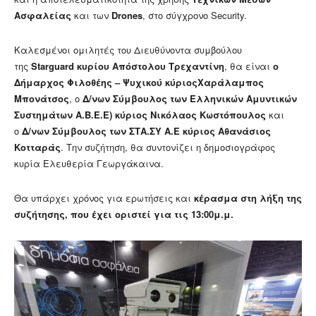
Ασφαλείας
και των
Drones
, στο σύγχρονο Security.
Καλεσμένοι ομιλητές του Διευθύνοντα συμβούλου
της
Starguard
κυρίου Απόστολου Τρεχαντίνη
, θα είναι
ο
Δήμαρχος
Φιλοθέης – Ψυχικού
κύριοςΧαράλαμπος
Μπονάτσος
, ο
Δ/νων Σύμβουλος των
Ελληνικών Αμυντικών
Συστημάτων Α.Β.Ε.Ε) κύριος Νικόλαος Κωστόπουλος
και
ο
Δ/νων Σύμβουλος των ΣΤΑ.ΣΥ Α.Ε κύριος Αθανάσιος
Κοτταράς
. Την συζήτηση, θα συντονίζει η δημοσιογράφος
κυρία Ελευθερία Γεωργάκαινα.
Θα υπάρχει χρόνος για ερωτήσεις και
κέρασμα στη λήξη της
συζήτησης, που έχει οριστεί για τις 13:00μ.μ.