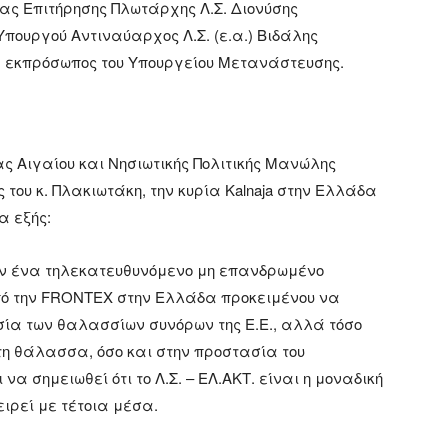
ς Επιτήρησης Πλωτάρχης Λ.Σ. Διονύσης
Υπουργού Αντιναύαρχος Λ.Σ. (ε.α.) Βιδάλης
ά εκπρόσωπος του Υπουργείου Μετανάστευσης.
ας Αιγαίου και Νησιωτικής Πολιτικής Μανώλης
του κ. Πλακιωτάκη, την κυρία Kalnaja στην Ελλάδα
α εξής:
έον ένα τηλεκατευθυνόμενο μη επανδρωμένο
ό την FRONTEX στην Ελλάδα προκειμένου να
σία των θαλασσίων συνόρων της Ε.Ε., αλλά τόσο
η θάλασσα, όσο και στην προστασία του
α σημειωθεί ότι το Λ.Σ. – ΕΛ.ΑΚΤ. είναι η μοναδική
ιρεί με τέτοια μέσα.