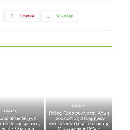
Pinterest
WhatsApp
ΕΛΛΑΔΑ
ΕΛΛΑΔΑ
Ρόδος: Προσφυγή στην Αρχή
 από drone δείχνει
Προστασίας Δεδομένων
άσβεση της φωτιάς
για τη φύλαξη με drones της
όρος Καλλίδρομο
Μεσαιωνικής Πόλης