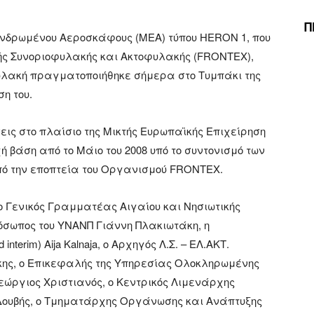
Π
ανδρωμένου Αεροσκάφους (ΜΕΑ) τύπου HERON 1, που
ής Συνοριοφυλακής και Ακτοφυλακής (FRONTEX),
φυλακή πραγματοποιήθηκε σήμερα στο Τυμπάκι της
η του.
εις στο πλαίσιο της Μικτής Ευρωπαϊκής Επιχείρηση
ή βάση από το Μάιο του 2008 υπό το συντονισμό των
 υπό την εποπτεία του Οργανισμού FRONTEX.
ο Γενικός Γραμματέας Αιγαίου και Νησιωτικής
όσωπος του ΥΝΑΝΠ Γιάννη Πλακιωτάκη, η
terim) Aija Kalnaja, o Αρχηγός Λ.Σ. – ΕΛ.ΑΚΤ.
κης, ο Επικεφαλής της Υπηρεσίας Ολοκληρωμένης
εώργιος Χριστιανός, ο Κεντρικός Λιμενάρχης
 Δουβής, ο Τμηματάρχης Οργάνωσης και Ανάπτυξης