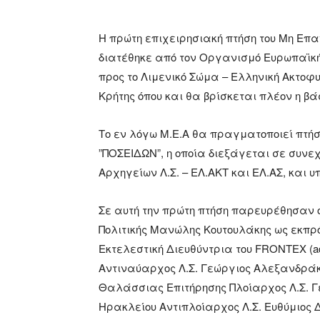
Η πρώτη επιχειρησιακή πτήση του Μη Επ
διατέθηκε από τον Οργανισμό Ευρωπαϊκ
προς το Λιμενικό Σώμα – Ελληνική Ακτο
Κρήτης όπου και θα βρίσκεται πλέον η βάσ
Το εν λόγω Μ.Ε.Α θα πραγματοποιεί πτήσ
”ΠΟΣΕΙΔΩΝ”, η οποία διεξάγεται σε συνεχ
Αρχηγείων Λ.Σ. – ΕΛ.ΑΚΤ και ΕΛ.ΑΣ, και
Σε αυτή την πρώτη πτήση παρευρέθησαν 
Πολιτικής Μανώλης Κουτουλάκης ως εκπρ
Εκτελεστική Διευθύντρια του FRONTEX (ad in
Αντιναύαρχος Λ.Σ. Γεώργιος Αλεξανδρά
Θαλάσσιας Επιτήρησης Πλοίαρχος Λ.Σ. Γ
Ηρακλείου Αντιπλοίαρχος Λ.Σ. Ευθύμιος