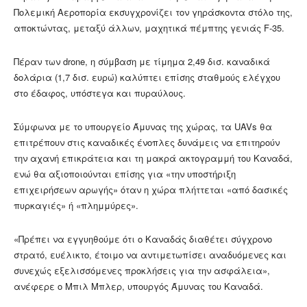
Πολεμική Αεροπορία εκσυγχρονίζει τον γηράσκοντα στόλο της,
αποκτώντας, μεταξύ άλλων, μαχητικά πέμπτης γενιάς F-35.
Πέραν των drone, η σύμβαση με τίμημα 2,49 δισ. καναδικά
δολάρια (1,7 δισ. ευρώ) καλύπτει επίσης σταθμούς ελέγχου
στο έδαφος, υπόστεγα και πυραύλους.
Σύμφωνα με το υπουργείο Άμυνας της χώρας, τα UAVs θα
επιτρέπουν στις καναδικές ένοπλες δυνάμεις να επιτηρούν
την αχανή επικράτεια και τη μακρά ακτογραμμή του Καναδά,
ενώ θα αξιοποιούνται επίσης για «την υποστήριξη
επιχειρήσεων αρωγής» όταν η χώρα πλήττεται «από δασικές
πυρκαγιές» ή «πλημμύρες».
«Πρέπει να εγγυηθούμε ότι ο Καναδάς διαθέτει σύγχρονο
στρατό, ευέλικτο, έτοιμο να αντιμετωπίσει αναδυόμενες και
συνεχώς εξελισσόμενες προκλήσεις για την ασφάλεια»,
ανέφερε ο Μπιλ Μπλερ, υπουργός Άμυνας του Καναδά.