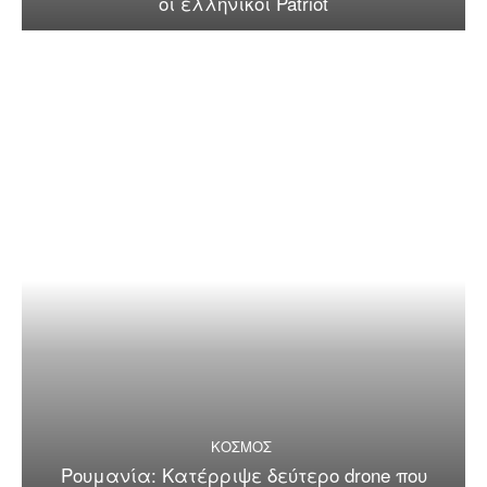
οι ελληνικοί Patriot
ΚΟΣΜΟΣ
Ρουμανία: Κατέρριψε δεύτερο drone που