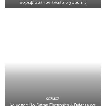
παραβίασε τον εναέριο χώρο της
ΚΟΣΜΟΣ
Κοινοπραξία Safran Electronics & Defense και