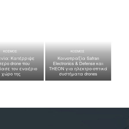
ΚΟΣΜΟΣ
ΚΟΣΜΟΣ
νία: Κατέρριψε
Κοινοπραξία Safran
τερο drone που
Electronics & Defense και
ασε τον εναέριο
THEON για ηλεκτρο-οπτικά
χώρο της
συστήματα drones