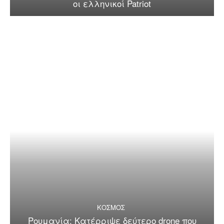
οι ελληνικοί Patriot
ΚΟΣΜΟΣ
Ρουμανία: Κατέρριψε δεύτερο drone που