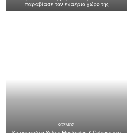
παραβίασε τον εναέριο χώρο της
ΚΟΣΜΟΣ
Κοινοπραξία Safran Electronics & Defense και