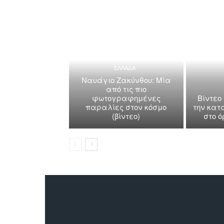
ΕΛΛΑΔΑ
Ναυάγιο Ζακύνθου: Μία
από τις πιο
φωτογραφημένες
Βίντεο
παραλίες στον κόσμο
την κατ
(βίντεο)
στο 