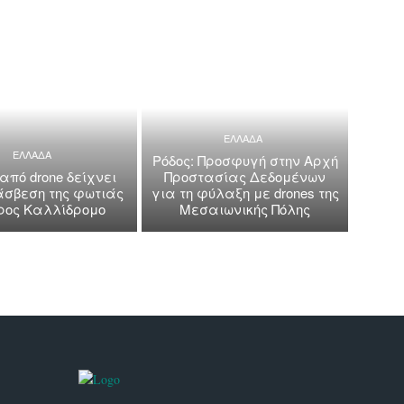
ΕΛΛΑΔΑ
ΕΛΛΑΔΑ
Ρόδος: Προσφυγή στην Αρχή
 από drone δείχνει
Προστασίας Δεδομένων
άσβεση της φωτιάς
για τη φύλαξη με drones της
όρος Καλλίδρομο
Μεσαιωνικής Πόλης