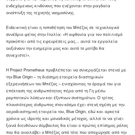
ενδεχόμενους κινδύνους που ενέχονται στην ραγδαία
ανάπτυξη της τεχνητής νοημοσύνης.
Ενδεικτική είναι η τοποθέτηση του Μπέζος σε τεχνολογικό
συνέδριο φέτος στην Ιταλία: «Η αφθονία για τον πολιτισμό
προκύπτει από τις εφευρέσεις μας… αυτά τα εργαλεία
αυξάνουν την ευημερία μας και αυτό το μοτίβο θα
συνεχιστεί».​
Η Project Prometheus προβλέπεται να συνεργάζεται στενά με
την Blue Origin – τη διάσημη εταιρεία διαστημικών
εξερευνήσεων του Μπέζος – ενισχύοντας το όραμά του για
επέκταση της ανθρωπότητας πέρα από τη Γη μέσω
ρομποτικών λύσεων και έξυπνων συστημάτων.​ Ο τρίτος
πλουσιότερος άνθρωπος στον κόσμο έχει στενή σχέση με την
αεροδιαστημική εταιρεία του, Blue Origin, εδώ και αρκετά
χρόνια ως ιδρυτής και μοναδικός μέτοχος, αλλά το να γίνει
ξανά διευθύνων σύμβουλος θα είναι ο πρώτος επίσημος ρόλος
που θα αναλάβει ο Μπέζος από τότε που αποχώρησε από την