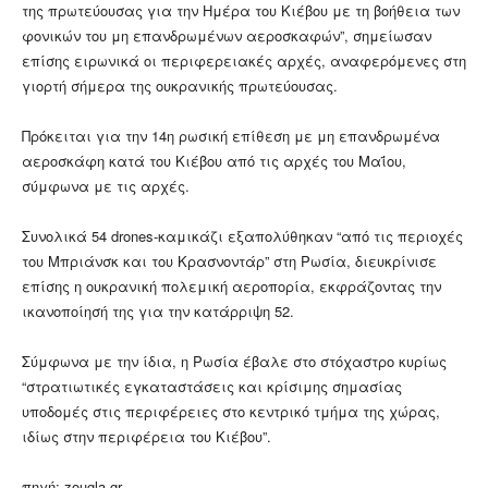
της πρωτεύουσας για την Ημέρα του Κιέβου με τη βοήθεια των
φονικών του μη επανδρωμένων αεροσκαφών”, σημείωσαν
επίσης ειρωνικά οι περιφερειακές αρχές, αναφερόμενες στη
γιορτή σήμερα της ουκρανικής πρωτεύουσας.
Πρόκειται για την 14η ρωσική επίθεση με μη επανδρωμένα
αεροσκάφη κατά του Κιέβου από τις αρχές του Μαΐου,
σύμφωνα με τις αρχές.
Συνολικά 54 drones-καμικάζι εξαπολύθηκαν “από τις περιοχές
του Μπριάνσκ και του Κρασνοντάρ” στη Ρωσία, διευκρίνισε
επίσης η ουκρανική πολεμική αεροπορία, εκφράζοντας την
ικανοποίησή της για την κατάρριψη 52.
Σύμφωνα με την ίδια, η Ρωσία έβαλε στο στόχαστρο κυρίως
“στρατιωτικές εγκαταστάσεις και κρίσιμης σημασίας
υποδομές στις περιφέρειες στο κεντρικό τμήμα της χώρας,
ιδίως στην περιφέρεια του Κιέβου”.
πηγή: zougla.gr