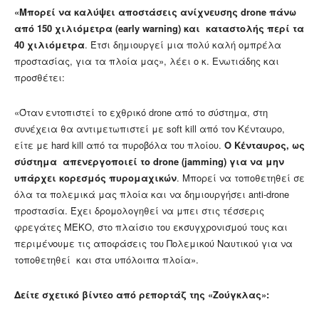
«Μπορεί να καλύψει αποστάσεις ανίχνευσης drone πάνω
από 150 χιλιόμετρα (early warning) και καταστολής περί τα
40 χιλιόμετρα
. Έτσι δημιουργεί μια πολύ καλή ομπρέλα
προστασίας, για τα πλοία μας», λέει ο κ. Ενωτιάδης και
προσθέτει:
«Όταν εντοπιστεί το εχθρικό drone από το σύστημα, στη
συνέχεια θα αντιμετωπιστεί με soft kill από τον Κένταυρο,
είτε με hard kill από τα πυροβόλα του πλοίου.
Ο Κένταυρος, ως
σύστημα απενεργοποιεί το drone (jamming) για να μην
υπάρχει κορεσμός πυρομαχικών
. Μπορεί να τοποθετηθεί σε
όλα τα πολεμικά μας πλοία και να δημιουργήσει anti-drone
προστασία. Έχει δρομολογηθεί να μπει στις τέσσερις
φρεγάτες ΜΕΚΟ, στο πλαίσιο του εκσυγχρονισμού τους και
περιμένουμε τις αποφάσεις του Πολεμικού Ναυτικού για να
τοποθετηθεί και στα υπόλοιπα πλοία».
Δείτε σχετικό βίντεο από ρεπορτάζ της «Ζούγκλας»: