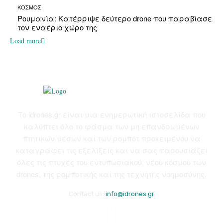
ΚΟΣΜΟΣ
Ρουμανία: Κατέρριψε δεύτερο drone που παραβίασε
τον εναέριο χώρο της
Load more
Το idrones.gr είναι μια ενημερωτική ιστοσελίδα που
καλύπτει όλο το φάσμα των μη επανδρωμένων
πτητικών μέσων και των ρομπότ προκειμένου να
καταγράφει τις εξελίξεις και να σας παρουσιάζει
όλες τις πτυχές του εντυπωσιακού, νέου κόσμου των
drones, της ρομποτικής και της τεχνητής νοημοσύνης.
Contact us:
info@idrones.gr