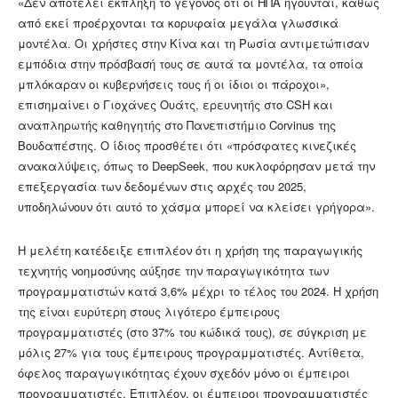
«Δεν αποτελεί έκπληξη το γεγονός ότι οι ΗΠΑ ηγούνται, καθώς
από εκεί προέρχονται τα κορυφαία μεγάλα γλωσσικά
μοντέλα. Οι χρήστες στην Κίνα και τη Ρωσία αντιμετώπισαν
εμπόδια στην πρόσβασή τους σε αυτά τα μοντέλα, τα οποία
μπλόκαραν οι κυβερνήσεις τους ή οι ίδιοι οι πάροχοι»,
επισημαίνει ο Γιοχάνες Ουάτς, ερευνητής στο CSH και
αναπληρωτής καθηγητής στο Πανεπιστήμιο Corvinus της
Βουδαπέστης. Ο ίδιος προσθέτει ότι «πρόσφατες κινεζικές
ανακαλύψεις, όπως το DeepSeek, που κυκλοφόρησαν μετά την
επεξεργασία των δεδομένων στις αρχές του 2025,
υποδηλώνουν ότι αυτό το χάσμα μπορεί να κλείσει γρήγορα».
Η μελέτη κατέδειξε επιπλέον ότι η χρήση της παραγωγικής
τεχνητής νοημοσύνης αύξησε την παραγωγικότητα των
προγραμματιστών κατά 3,6% μέχρι το τέλος του 2024. Η χρήση
της είναι ευρύτερη στους λιγότερο έμπειρους
προγραμματιστές (στο 37% του κώδικά τους), σε σύγκριση με
μόλις 27% για τους έμπειρους προγραμματιστές. Αντίθετα,
όφελος παραγωγικότητας έχουν σχεδόν μόνο οι έμπειροι
προγραμματιστές. Επιπλέον, οι έμπειροι προγραμματιστές