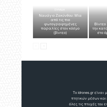
ΕΛΛΑΔΑ
Ναυάγιο Ζακύνθου: Μία
από τις πιο
φωτογραφημένες
Βίντεο
παραλίες στον κόσμο
την κατ
(βίντεο)
στο 
Το idrones.gr είν
πτητικών μέσων και
όλες τις πτυχές του 