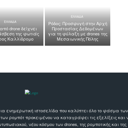
ΕΛΛΑΔΑ
ΕΛΛΑΔΑ
Ρόδος: Προσφυγή στην Αρχή
 από drone δείχνει
Προστασίας Δεδομένων
άσβεση της φωτιάς
για τη φύλαξη με drones της
όρος Καλλίδρομο
Μεσαιωνικής Πόλης
αι μια ενημερωτική ιστοσελίδα που καλύπτει όλο το φάσμα τ
 των ρομπότ προκειμένου να καταγράφει τις εξελίξεις και
εντυπωσιακού, νέου κόσμου των drones, της ρομποτικής και της