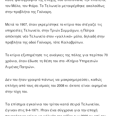
τον Μόλο, τον Φάρο. Το Τελωνείο μεταφέρθηκε ακολούθως
στην προβλήτα της Γούναρη.
Μετά το 1907, όταν γκρεμίστηκε το κτίριο που στέγαζε τις
υπηρεσίες Τελωνείο, στην Τριών Συμμάχων, η Πάτρα
απέκτησε νέο Τελωνείο στον «γαλλικό» μόλο, δηλαδή στην
προβλήτα της οδού Γούναρη, τότε Καλαβρύτων.
Το κτίριο εξυπηρέτησε τις ανάγκες της πόλης για περίπου 70
χρόνια, όταν έδωσε τη θέση του στο «Κτήριο Υπηρεσιών
Λιμένος Πατρών».
Δεν του ήταν γραφτό πάντως να μακροημερεύσει, καθώς
επλήγη από τους σεισμούς του 2008 κι έκτοτε είναι αφημένο
στην τύχη του.
Τα επίσημα εγκαίνια του τρίτου κατά σειρά Τελωνείου,
έγιναν στις 9-4-1971. Ήταν ένα σύγχρονο για την εποχή
πενταόροφο κτίριο με κάλυψη της τάξης των 2000 τμ επί του