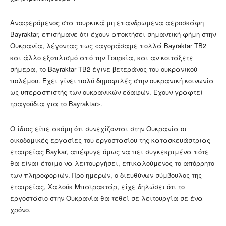
Αναφερόμενος στα τουρκικά μη επανδρωμενα αεροσκάφη
Bayraktar, επισήμανε ότι έχουν αποκτήσει σημαντική φήμη στην
Ουκρανία, λέγοντας πως «αγοράσαμε πολλά Bayraktar TB2
και άλλο εξοπλισμό από την Τουρκία, και αν κοιτάξετε
σήμερα, το Bayraktar TB2 έγινε βετεράνος του ουκρανικού
πολέμου. Έχει γίνει πολύ δημοφιλές στην ουκρανική κοινωνία
ως υπερασπιστής των ουκρανικών εδαφών. Έχουν γραφτεί
τραγούδια για το Bayraktar».
Ο ίδιος είπε ακόμη ότι συνεχίζονται στην Ουκρανία οι
οικοδομικές εργασίες του εργοστασίου της κατασκευάστριας
εταιρείας Baykar, απέφυγε όμως να πει συγκεκριμένα πότε
θα είναι έτοιμο να λειτουργήσει, επικαλούμενος το απόρρητο
των πληροφοριών. Προ ημερών, ο διευθύνων σύμβουλος της
εταιρείας, Χαλούκ Μπαϊρακτάρ, είχε δηλώσει ότι το
εργοστάσιο στην Ουκρανία θα τεθεί σε λειτουργία σε ένα
χρόνο.