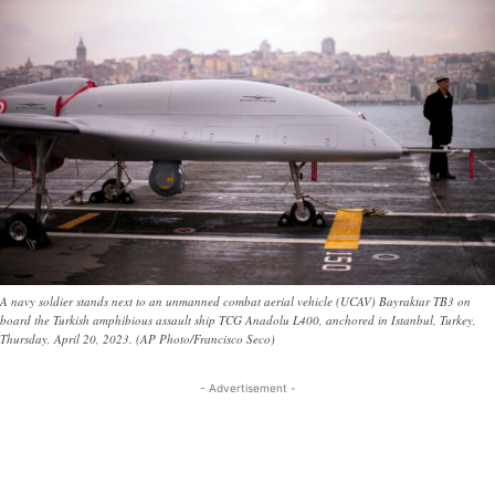
A navy soldier stands next to an unmanned combat aerial vehicle (UCAV) Bayraktar TB3 on
board the Turkish amphibious assault ship TCG Anadolu L400, anchored in Istanbul, Turkey,
Thursday, April 20, 2023. (AP Photo/Francisco Seco)
- Advertisement -