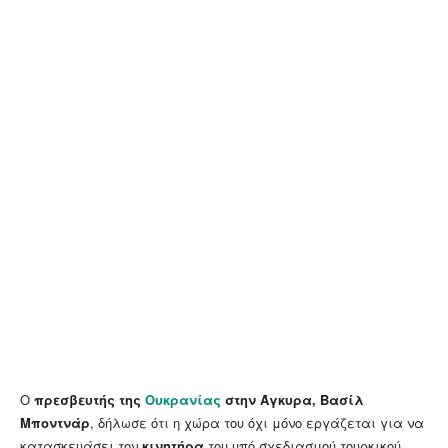
Ο
πρεσβευτής της
Ουκρανίας
στην Άγκυρα, Βασίλ
Μποντνάρ
, δήλωσε ότι η χώρα του όχι μόνο εργάζεται για να
κατασκευάσει τον
κινητήρα
του υπό σχεδιασμού τουρκικού