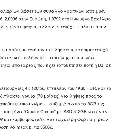
00 δολαρίων βάσει των συναλλαγματικών ισοτιμιών
ό, 2.099€ στην Ευρώπη, 1.879£ στο Ηνωμένο Βασίλειο
ro δεν είναι φθηνό, αλλά δεν απέχει πολύ από την
 περισσότερο από τον τριπλής κάμερας προκάτοχό
έρει οκτώ επιπλέον λεπτά πτήσης από τη νέα
ητα μπαταρίας που έχει τοποθετήσει ποτέ η DJI σε
ιτουργίες 4K 120fps, επιπλέον του 4K60 HDR, και το
 διπλάσια γωνία (70 μοίρες) για λήψεις προς τα
αποθηκευτικού χώρου – αυξημένο από τα 8GB της
πίσης ένα “Creator Combo” με SSD 512GB και έναν
 και κόμβο φόρτισης για ταχύτερη φόρτιση τριών
τωση να φτάνει τα 3500€.