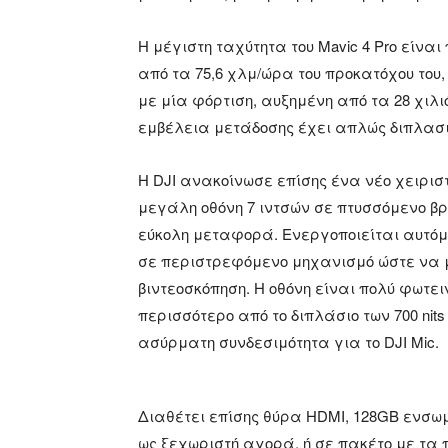
Η μέγιστη ταχύτητα του Mavic 4 Pro είνα
από τα 75,6 χλμ/ώρα του προκατόχου του
με μία φόρτιση, αυξημένη από τα 28 χιλ
εμβέλεια μετάδοσης έχει απλώς διπλασι
Η DJI ανακοίνωσε επίσης ένα νέο χειριστή
μεγάλη οθόνη 7 ιντσών σε πτυσσόμενο βρ
εύκολη μεταφορά. Ενεργοποιείται αυτόμα
σε περιστρεφόμενο μηχανισμό ώστε να 
βιντεοσκόπηση. Η οθόνη είναι πολύ φωτει
περισσότερο από το διπλάσιο των 700 nit
ασύρματη συνδεσιμότητα για το DJI Mic.
Διαθέτει επίσης θύρα HDMI, 128GB ενσωμ
ως ξεχωριστή αγορά, ή σε πακέτο με τα πι