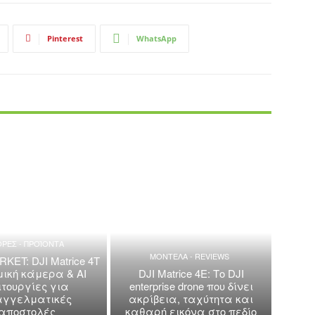
Pinterest
WhatsApp
ΡΕΣ - ΠΡΟΪΟΝΤΑ
ΜΟΝΤΕΛΑ - REVIEWS
ET: DJI Matrice 4T
μική κάμερα & AI
DJI Matrice 4E: Το DJI
ιτουργίες για
enterprise drone που δίνει
αγγελματικές
ακρίβεια, ταχύτητα και
αποστολές
καθαρή εικόνα στο πεδίο