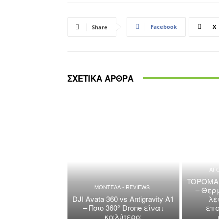
Facebook
X
Share
ΣΧΕΤΙΚΑ ΑΡΘΡΑ
ΑΓΟ
TOPOMARK
ΜΟΝΤΕΛΑ - REVIEWS
– Θερ
DJI Avata 360 vs Antigravity A1
λε
– Ποιο 360° Drone είναι
επ
καλύτερο;