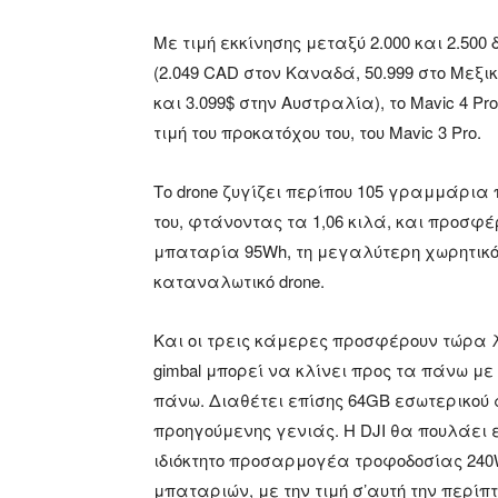
Με τιμή εκκίνησης μεταξύ 2.000 και 2.5
(2.049 CAD στον Καναδά, 50.999 στο Μεξικ
και 3.099$ στην Αυστραλία), το Mavic 4 P
τιμή του προκατόχου του, του Mavic 3 Pro.
Το drone ζυγίζει περίπου 105 γραμμάρια
του, φτάνοντας τα 1,06 κιλά, και προσφ
μπαταρία 95Wh, τη μεγαλύτερη χωρητικότ
καταναλωτικό drone.
Και οι τρεις κάμερες προσφέρουν τώρα λε
gimbal μπορεί να κλίνει προς τα πάνω με
πάνω. Διαθέτει επίσης 64GB εσωτερικού 
προηγούμενης γενιάς. Η DJI θα πουλάει ε
ιδιόκτητο προσαρμογέα τροφοδοσίας 240W
μπαταριών, με την τιμή σ’αυτή την περίπ