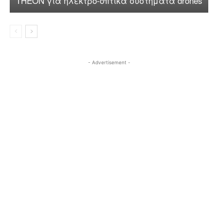
THEON για ηλεκτρο-οπτικά συστήματα drones
- Advertisement -