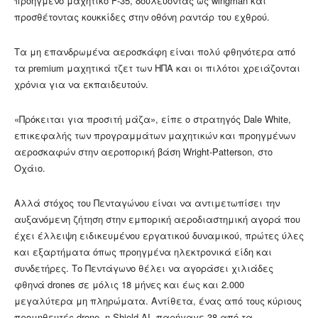
προηγμένο μαχητικό F-35, δουλεύοντας ως wingman και
προσθέτοντας κουκκίδες στην οθόνη ραντάρ του εχθρού.
Τα μη επανδρωμένα αεροσκάφη είναι πολύ φθηνότερα από
τα premium μαχητικά τζετ των ΗΠΑ και οι πιλότοι χρειάζονται
χρόνια για να εκπαιδευτούν.
«Πρόκειται για προσιτή μάζα», είπε ο στρατηγός Dale White,
επικεφαλής των προγραμμάτων μαχητικών και προηγμένων
αεροσκαφών στην αεροπορική βάση Wright-Patterson, στο
Οχάιο.
Αλλά στόχος του Πενταγώνου είναι να αντιμετωπίσει την
αυξανόμενη ζήτηση στην εμπορική αεροδιαστημική αγορά που
έχει έλλειψη ειδικευμένου εργατικού δυναμικού, πρώτες ύλες
και εξαρτήματα όπως προηγμένα ηλεκτρονικά είδη και
συνδετήρες. Το Πεντάγωνο θέλει να αγοράσει χιλιάδες
φθηνά drones σε μόλις 18 μήνες και έως και 2.000
μεγαλύτερα μη πληρώματα. Αντίθετα, ένας από τους κύριους
προμηθευτές drone, η Shield AI, παρήγαγε 38 από τα