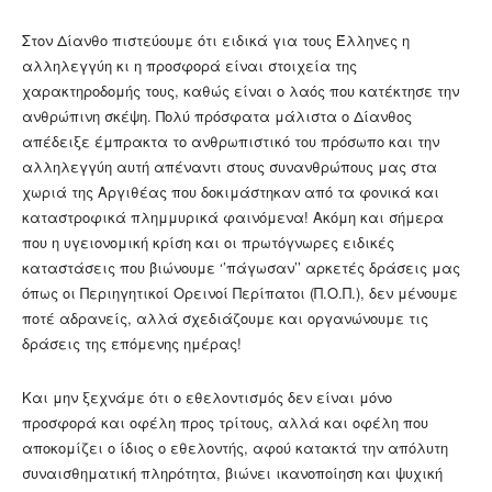
Στον Δίανθο πιστεύουμε ότι ειδικά για τους Έλληνες η
αλληλεγγύη κι η προσφορά είναι στοιχεία της
χαρακτηροδομής τους, καθώς είναι ο λαός που κατέκτησε την
ανθρώπινη σκέψη. Πολύ πρόσφατα μάλιστα ο Δίανθος
απέδειξε έμπρακτα το ανθρωπιστικό του πρόσωπο και την
αλληλεγγύη αυτή απέναντι στους συνανθρώπους μας στα
χωριά της Αργιθέας που δοκιμάστηκαν από τα φονικά και
καταστροφικά πλημμυρικά φαινόμενα! Ακόμη και σήμερα
που η υγειονομική κρίση και οι πρωτόγνωρες ειδικές
καταστάσεις που βιώνουμε ‘’πάγωσαν’’ αρκετές δράσεις μας
όπως οι Περιηγητικοί Ορεινοί Περίπατοι (Π.Ο.Π.), δεν μένουμε
ποτέ αδρανείς, αλλά σχεδιάζουμε και οργανώνουμε τις
δράσεις της επόμενης ημέρας!
Και μην ξεχνάμε ότι ο εθελοντισμός δεν είναι μόνο
προσφορά και οφέλη προς τρίτους, αλλά και οφέλη που
αποκομίζει ο ίδιος ο εθελοντής, αφού κατακτά την απόλυτη
συναισθηματική πληρότητα, βιώνει ικανοποίηση και ψυχική