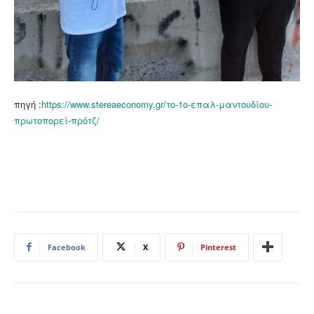
πηγή :
https://www.stereaeconomy.gr/το-1ο-επαλ-μαντουδίου-
πρωτοπορεί-πρότζ/
Facebook
X
Pinterest