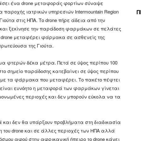
ευάσει ένα drone μεταφοράς φορτίων σύναψε
Π
 παροχής ιατρικών υπηρεσιών Intermountain Region
Γιούτα στις ΗΠΑ. Το drone πήρε άδεια από την
 και ξεκίνησε την παράδοση φαρμάκων σε πελάτες
 το drone μεταφέρει φάρμακα σε ασθενείς της
πρωτεύουσα της Γιούτα.
γμα φτερών δέκα μέτρα. Πετά σε ύψος περίπου 100
στο σημείο παράδοσης κατεβαίνει σε ύψος περίπου
 με τα φάρμακα που μεταφέρει. Το πακέτο πέφτει
 είναι ευνόητο η μεταφορά των φαρμάκων γίνεται
μονωμένες περιοχές και δεν μπορούν εύκολα να τα
αλά και δεν θα υπάρξουν προβλήματα στη διαδικασία
 του drone και σε άλλες περιοχές των ΗΠΑ αλλά
σμου αφού στην αφρικανική ήπειρο το drone κάνει