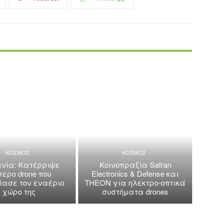
ΚΟΣΜΟΣ
ΚΟΣΜΟΣ
νία: Κατέρριψε
Κοινοπραξία Safran
τερο drone που
Electronics & Defense και
ασε τον εναέριο
THEON για ηλεκτρο-οπτικά
χώρο της
συστήματα drones