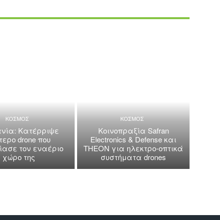
ΚΟΣΜΟΣ
ΚΟΣΜΟΣ
νία: Κατέρριψε
Κοινοπραξία Safran
τερο drone που
Electronics & Defense και
ασε τον εναέριο
THEON για ηλεκτρο-οπτικά
χώρο της
συστήματα drones