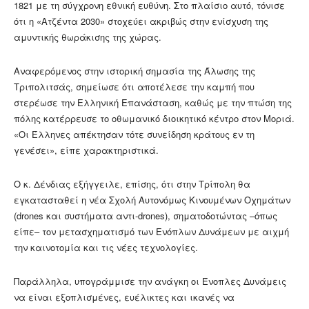
1821 με τη σύγχρονη εθνική ευθύνη. Στο πλαίσιο αυτό, τόνισε
ότι η «Ατζέντα 2030» στοχεύει ακριβώς στην ενίσχυση της
αμυντικής θωράκισης της χώρας.
Αναφερόμενος στην ιστορική σημασία της Άλωσης της
Τριπολιτσάς, σημείωσε ότι αποτέλεσε την καμπή που
στερέωσε την Ελληνική Επανάσταση, καθώς με την πτώση της
πόλης κατέρρευσε το οθωμανικό διοικητικό κέντρο στον Μοριά.
«Οι Έλληνες απέκτησαν τότε συνείδηση κράτους εν τη
γενέσει», είπε χαρακτηριστικά.
Ο κ. Δένδιας εξήγγειλε, επίσης, ότι στην Τρίπολη θα
εγκατασταθεί η νέα Σχολή Αυτονόμως Κινουμένων Οχημάτων
(drones και συστήματα αντι-drones), σηματοδοτώντας –όπως
είπε– τον μετασχηματισμό των Ενόπλων Δυνάμεων με αιχμή
την καινοτομία και τις νέες τεχνολογίες.
Παράλληλα, υπογράμμισε την ανάγκη οι Ένοπλες Δυνάμεις
να είναι εξοπλισμένες, ευέλικτες και ικανές να