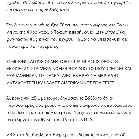
σχόλιο. Θεωρώ πως θα ήταν καλύτερα να πουν όσα γνωρίζει
ο στρατός και ο πρόεδρός μας».
Στη διάρκεια συνέντευξης Τύπου που παραχώρησε στο Παλμ
Μπιτς της Φλόριντας, ο Τραμπ επεσήμανε:
«Δεν μπορώ να
φανταστώ πως είναι του εχθρού»
, χωρίς να υπεισέλθει σε
περαιτέρω λεπτομέρειες.
ΣΗΜΕΙΩΝΕΤΑΙ ΠΩΣ ΟΙ ΑΝΑΦΟΡΕΣ ΓΙΑ ΘΕΑΣΕΙΣ DRONES
ΞΕΚΙΝΗΣΑΝ ΣΤΑ ΜΕΣΑ ΝΟΕΜΒΡΙΟΥ ΑΠΟ ΤΟ ΝΙΟΥ ΤΖΕΡΣΕΙ ΚΑΙ
ΕΞΑΠΛΩΘΗΚΑΝ ΤΙΣ ΤΕΛΕΥΤΑΙΕΣ ΗΜΕΡΕΣ ΣΕ ΜΕΡΙΛΑΝΤ,
ΜΑΣΑΧΟΥΣΕΤΗ ΚΑΙ ΑΛΛΕΣ ΑΜΕΡΙΚΑΝΙΚΕΣ ΠΟΛΙΤΕΙΕΣ.
Αμερικανοί αξιωματούχοι δήλωσαν το Σάββατο ότι οι
περισσότερες αναφορές για drones αφορούσαν επανδρωμένα
αεροσκάφη και ότι δεν υπήρξαν στοιχεία που να υποδήλωναν
απειλή για την εθνική ασφάλεια των ΗΠΑ.
Μάλιστα διεθνή Μέσα Ενημέρωσης δημοσίευσαν ρεπορτάζ