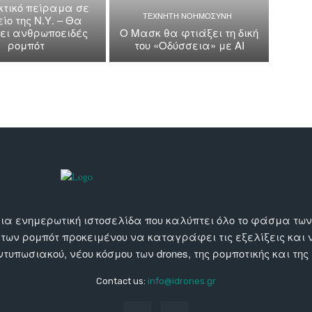
τικό πείραμα σε
ΤΕΧΝΗΤΗ ΝΟΗΜΟΣΥΝΗ
ίο της Ν.Υ. – Θα
κει ανθρωποειδές
Ο Μασκ θα φτιάξει τη δική
ρομπότ
του «Οδύσσεια» με AI
αι μια ενημερωτική ιστοσελίδα που καλύπτει όλο το φάσμα τ
 των ρομπότ προκειμένου να καταγράφει τις εξελίξεις και
εντυπωσιακού, νέου κόσμου των drones, της ρομποτικής και της
Contact us:
info@idrones.gr