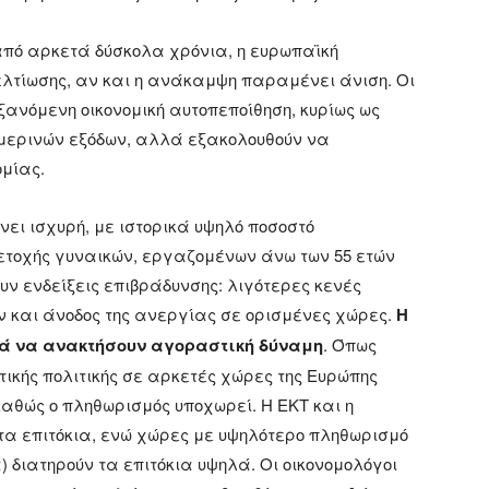
από αρκετά δύσκολα χρόνια, η ευρωπαϊκή
ελτίωσης, αν και η ανάκαμψη παραμένει άνιση. Οι
νόμενη οικονομική αυτοπεποίθηση, κυρίως ως
μερινών εξόδων, αλλά εξακολουθούν να
ομίας.
ι ισχυρή, με ιστορικά υψηλό ποσοστό
ετοχής γυναικών, εργαζομένων άνω των 55 ετών
ν ενδείξεις επιβράδυνσης: λιγότερες κενές
ν και άνοδος της ανεργίας σε ορισμένες χώρες.
Η
ιά να ανακτήσουν αγοραστική δύναμη
. Όπως
ικής πολιτικής σε αρκετές χώρες της Ευρώπης
καθώς ο πληθωρισμός υποχωρεί. Η ΕΚΤ και η
τα επιτόκια, ενώ χώρες με υψηλότερο πληθωρισμό
 διατηρούν τα επιτόκια υψηλά. Οι οικονομολόγοι