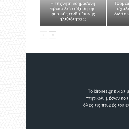
Η τεχνητή νοημοσύνη
Τρομακ
προκαλεί αύξηση της
σχολε
φυσικής ανθρώπινης
διδάσ
ηλιθιότητας;
Το idrones.gr είν
πτητικών μέσων και
όλες τις πτυχές του 