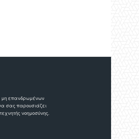
ων μη επανδρωμένων
 να σας παρουσιάζει
 τεχνητής νοημοσύνης.