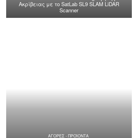
Ακρίβειας με το SatLab SL9 SLAM LiDAR
Scanner
ΑΓΟΡΕΣ - ΠΡΟΪΟΝΤΑ