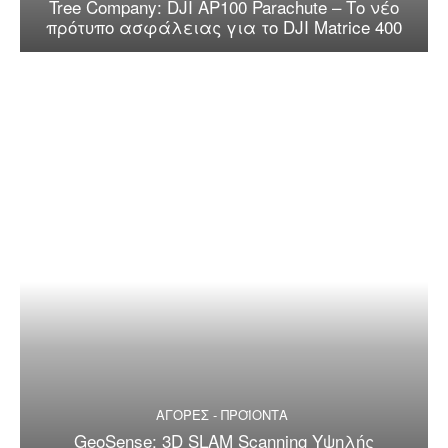
Tree Company: DJI AP100 Parachute – Το νέο
πρότυπο ασφάλειας για το DJI Matrice 400
ΑΓΟΡΕΣ - ΠΡΟΪΟΝΤΑ
GeoSense: 3D SLAM Scanning Υψηλής