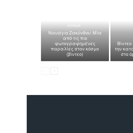
ΕΛΛΑΔΑ
Ναυάγιο Ζακύνθου: Μία
από τις πιο
φωτογραφημένες
Βίντεο
παραλίες στον κόσμο
την κατ
(βίντεο)
στο 