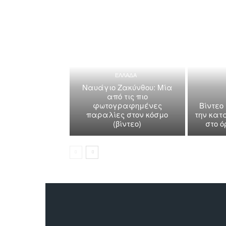
ΕΛΛΑΔΑ
Ναυάγιο Ζακύνθου: Μία
από τις πιο
φωτογραφημένες
Βίντεο
παραλίες στον κόσμο
την κατ
(βίντεο)
στο 