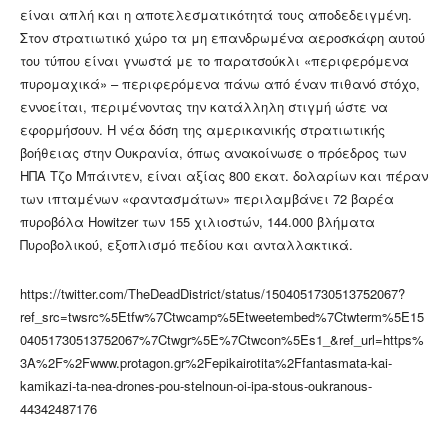
είναι απλή και η αποτελεσματικότητά τους αποδεδειγμένη.
Στον στρατιωτικό χώρο τα μη επανδρωμένα αεροσκάφη αυτού
του τύπου είναι γνωστά με το παρατσούκλι «περιφερόμενα
πυρομαχικά» – περιφερόμενα πάνω από έναν πιθανό στόχο,
εννοείται, περιμένοντας την κατάλληλη στιγμή ώστε να
εφορμήσουν. Η νέα δόση της αμερικανικής στρατιωτικής
βοήθειας στην Ουκρανία, όπως ανακοίνωσε ο πρόεδρος των
ΗΠΑ Τζο Μπάιντεν, είναι αξίας 800 εκατ. δολαρίων και πέραν
των ιπταμένων «φαντασμάτων» περιλαμβάνει 72 βαρέα
πυροβόλα Howitzer των 155 χιλιοστών, 144.000 βλήματα
Πυροβολικού, εξοπλισμό πεδίου και ανταλλακτικά.
https://twitter.com/TheDeadDistrict/status/1504051730513752067?
ref_src=twsrc%5Etfw%7Ctwcamp%5Etweetembed%7Ctwterm%5E15
04051730513752067%7Ctwgr%5E%7Ctwcon%5Es1_&ref_url=https%
3A%2F%2Fwww.protagon.gr%2Fepikairotita%2Ffantasmata-kai-
kamikazi-ta-nea-drones-pou-stelnoun-oi-ipa-stous-oukranous-
44342487176