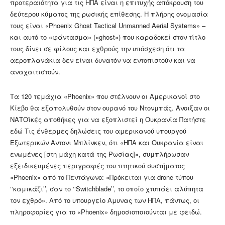
προτεραιότητα για τις ΗΠΑ είναι η επιτυχής απόκρουση του
δεύτερου κύματος της ρωσικής επίθεσης. Η πλήρης ονομασία
τους είναι «Phoenix Ghost Tactical Unmanned Aerial Systems» –
και αυτό το «φάντασμα» («ghost») που καραδοκεί στον τίτλο
τους δίνει σε φίλους και εχθρούς την υπόσχεση ότι τα
αεροπλανάκια δεν είναι δυνατόν να εντοπιστούν και να
αναχαιτιστούν.
Τα 120 τεμάχια «Phoenix» που στέλνουν οι Αμερικανοί στο
Κίεβο θα εξαπολυθούν στον ουρανό του Ντονμπάς. Ανοιξαν οι
ΝΑΤΟϊκές αποθήκες για να εξοπλιστεί η Ουκρανία Πατήστε
εδώ Τις ένθερμες δηλώσεις του αμερικανού υπουργού
Εξωτερικών Αντονι Μπλίνκεν, ότι «ΗΠΑ και Ουκρανία είναι
ενωμένες [στη μάχη κατά της Ρωσίας]», συμπλήρωσαν
εξειδικευμένες περιγραφές του πτητικού συστήματος
«Phoenix» από το Πεντάγωνο: «Πρόκειται για drone τύπου
‘‘καμικάζι’’, σαν το ‘‘Switchblade’’, το οποίο χτυπάει αλύπητα
τον εχθρό». Από το υπουργείο Αμυνας των ΗΠΑ, πάντως, οι
πληροφορίες για το «Phoenix» δημοσιοποιούνται με φειδώ.