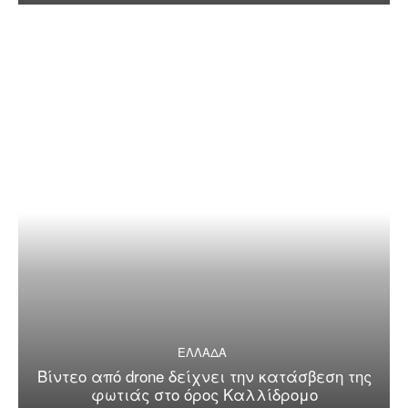
ΕΛΛΑΔΑ
Βίντεο από drone δείχνει την κατάσβεση της
φωτιάς στο όρος Καλλίδρομο