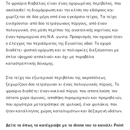
Το φρούριο Καβάλας είναι ένας οχυρωμένος περίβολος, που
ακολουθεί τη διαμόρφωση και την κλίση του εδάφους και
χωρίζεται σε δύο μέρη από ένα εγκάρσιο τείχος. Τα τείχη
ενισχύονται από δύο τετράγωνους πύργους, από έναν
πολυγωνικό, στη μέση περίπου της ανατολικής κορτίνας και
έναν προμαχώνα στη Ν.Α. γωνία. Προορισμός του οχυρού ήταν
ο έλεγχος του περάσματος της Εγνατίας οδού. Το οχυρό
διαθέτει φυσική οχύρωση και οι πολιορκίες διεξάγονταν με
όπλα «ψυχρού ατσαλιού» και όχι με πυροβόλα
καταστρεπτικής δύναμης.
Στα τείχη του εξωτερικού περιβόλου της ακροπόλεως
ξεχωρίζουν δύο τετράγωνοι κι ένας πολυγωνικός πύργος. Το
φρούριο διαθέτει έναν κυκλικό πύργο, που αποτελούσε τον
ύστατο χώρο άμυνας, αποθήκη πυρομαχικών και προμηθειών,
που αργότερα μετατράπηκε σε φυλακή, ένα φυλάκιο, που
ήταν κατάλληλος χώρος καταλυμάτων και δεξαμενή υδάτων.
Δείτε το όπως το κατέγραψε με το drone του το κανάλι Point