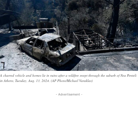
A charred vehicle and homes lie in ruins after a wildfire swept through the suburb of Nea Penteli
in Athens, Tuesday, Aug. 13, 2024. (AP Photo/Michael Varaklas)
- Advertisement -