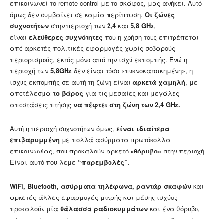
επικοινωνεί το remote control με το σκάφος, μας ανήκει. Αυτό
όμως δεν συμβαίνει σε καμία περίπτωση.
Οι ζώνες
συχνοτήτων
στην περιοχή των
2,4
και
5,8 GHz
,
είναι
ελεύθερες συχνότητες
που η χρήση τους επιτρέπεται
από αρκετές πολιτικές εφαρμογές χωρίς σοβαρούς
περιορισμούς, εκτός μόνο από την ισχύ εκπομπής. Ενώ η
περιοχή των
5,8GHz
δεν είναι τόσο «πυκνοκατοικημένη», η
ισχύς εκπομπής σε αυτή τη ζώνη είναι
αρκετά χαμηλή
, με
αποτέλεσμα
το βάρος
για τις μεσαίες και μεγάλες
αποστάσεις πτήσης
να πέφτει στη ζώνη των 2,4 GHz.
Αυτή η περιοχή συχνοτήτων όμως,
είναι ιδιαίτερα
επιβαρυμμένη
με πολλά ασύρματα πρωτόκολλα
επικοινωνίας, που προκαλούν αρκετό
«θόρυβο»
στην περιοχή.
Είναι αυτό που λέμε
“παρεμβολές”
.
WiFi, Bluetooth, ασύρματα τηλέφωνα, ραντάρ σκαφών
και
αρκετές άλλες εφαρμογές μικρής και μέσης ισχύος
προκαλούν μία
θάλασσα ραδιοκυμμάτων
και ένα θόρυβο,