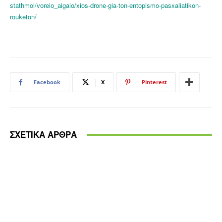
stathmoi/voreio_aigaio/xios-drone-gia-ton-entopismo-pasxaliatikon-
rouketon/
Facebook
X
Pinterest
ΣΧΕΤΙΚΑ ΑΡΘΡΑ