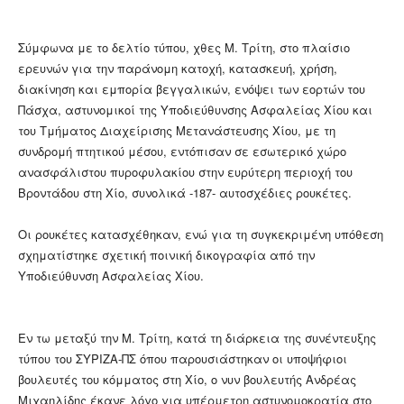
Σύμφωνα με το δελτίο τύπου, χθες Μ. Τρίτη, στο πλαίσιο
ερευνών για την παράνομη κατοχή, κατασκευή, χρήση,
διακίνηση και εμπορία βεγγαλικών, ενόψει των εορτών του
Πάσχα, αστυνομικοί της Υποδιεύθυνσης Ασφαλείας Χίου και
του Τμήματος Διαχείρισης Μετανάστευσης Χίου, με τη
συνδρομή πτητικού μέσου, εντόπισαν σε εσωτερικό χώρο
ανασφάλιστου πυροφυλακίου στην ευρύτερη περιοχή του
Βροντάδου στη Χίο, συνολικά -187- αυτοσχέδιες ρουκέτες.
Οι ρουκέτες κατασχέθηκαν, ενώ για τη συγκεκριμένη υπόθεση
σχηματίστηκε σχετική ποινική δικογραφία από την
Υποδιεύθυνση Ασφαλείας Χίου.
Εν τω μεταξύ την Μ. Τρίτη, κατά τη διάρκεια της συνέντευξης
τύπου του ΣΥΡΙΖΑ-ΠΣ όπου παρουσιάστηκαν οι υποψήφιοι
βουλευτές του κόμματος στη Χίο, ο νυν βουλευτής Ανδρέας
Μιχαηλίδης έκανε λόγο για υπέρμετρη αστυνομοκρατία στο