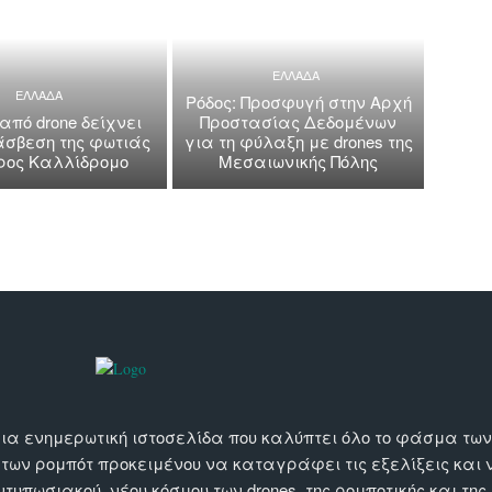
ΕΛΛΑΔΑ
ΕΛΛΑΔΑ
Ρόδος: Προσφυγή στην Αρχή
 από drone δείχνει
Προστασίας Δεδομένων
άσβεση της φωτιάς
για τη φύλαξη με drones της
όρος Καλλίδρομο
Μεσαιωνικής Πόλης
αι μια ενημερωτική ιστοσελίδα που καλύπτει όλο το φάσμα τ
 των ρομπότ προκειμένου να καταγράφει τις εξελίξεις και
εντυπωσιακού, νέου κόσμου των drones, της ρομποτικής και της