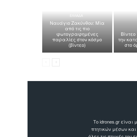
ΕΛΛΑΔΑ
Ναυάγιο Ζακύνθου: Μία
από τις πιο
φωτογραφημένες
Βίντεο
παραλίες στον κόσμο
την κατ
(βίντεο)
στο 
Το idrones.gr είν
πτητικών μέσων και
όλες τις πτυχές του 