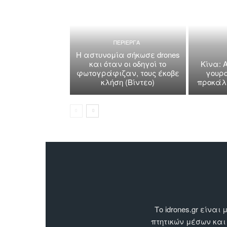
ΠΕΡΙΕΡΓΑ
Η αστυνομία σήκωσε drones
και όταν οι οδηγοί το
Κίνα: 
φωτογράφιζαν, τους έκοβε
γουρο
κλήση (Βίντεο)
προκάλε
Το idrones.gr είν
πτητικών μέσων και