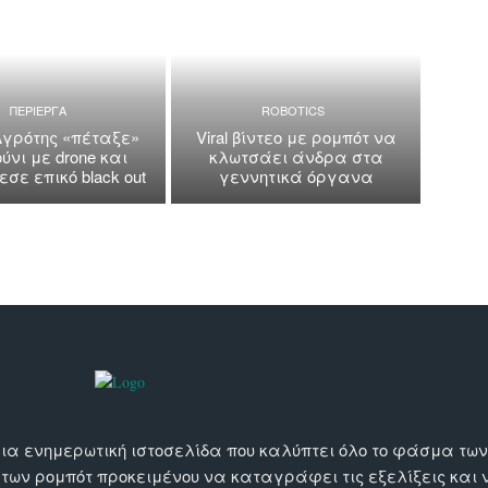
ΠΕΡΙΕΡΓΑ
ROBOTICS
Αγρότης «πέταξε»
Viral βίντεο με ρομπότ να
ύνι με drone και
κλωτσάει άνδρα στα
σε επικό black out
γεννητικά όργανα
αι μια ενημερωτική ιστοσελίδα που καλύπτει όλο το φάσμα τ
 των ρομπότ προκειμένου να καταγράφει τις εξελίξεις και