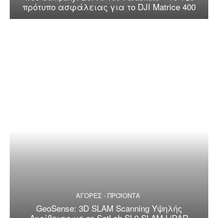
πρότυπο ασφάλειας για το DJI Matrice 400
ΑΓΟΡΕΣ - ΠΡΟΪΟΝΤΑ
GeoSense: 3D SLAM Scanning Υψηλής
Ακρίβειας με το SatLab SL9 SLAM LiDAR