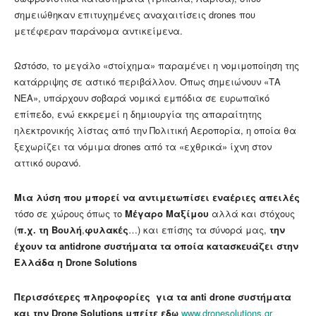
σημειώθηκαν επιτυχημένες αναχαιτίσεις drones που
μετέφεραν παράνομα αντικείμενα.
Ωστόσο, το μεγάλο «στοίχημα» παραμένει η νομιμοποίηση της
κατάρριψης σε αστικό περιβάλλον. Όπως σημειώνουν «ΤΑ
ΝΕΑ», υπάρχουν σοβαρά νομικά εμπόδια σε ευρωπαϊκό
επίπεδο, ενώ εκκρεμεί η δημιουργία της απαραίτητης
ηλεκτρονικής λίστας από την Πολιτική Αεροπορία, η οποία θα
ξεχωρίζει τα νόμιμα drones από τα «εχθρικά» ίχνη στον
αττικό ουρανό.
Μια λύση που μπορεί να αντιμετωπίσει εναέριες απειλές
τόσο σε χώρους όπως το
Μέγαρο Μαξίμου
αλλά και στόχους
(
π.χ. τη Βουλή
,
φυλακές
…) και επίσης τα σύνορά μας,
την
έχουν τα antidrone συστήματα τα οποία κατασκευάζει στην
Ελλάδα η Drone Solutions
Περισσότερες πληροφορίες για τα anti drone συστήματα
και την Drone Solutions μπείτε εδω
www.dronesolutions.gr