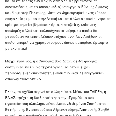
και οι επιτελείς των αρχών ασφαλείας βρίσκονται σε
συνεννοήσεις με τα (συναρμόδια) υπουργεία Εθνικής Αμυνας
και Ψηφιακής Πολιτικής, ώστε να δημιουργηθεί ένας «θόλος
ασφαλείας» μέσα στην Αττική και σε άλλα αστικά κέντρα σε
κρίσιμα σημεία (δημόσια κτίρια, πρεσβείες, κρίσιμες
υποδομές αλλά και πολυσύχναστα μέρη), τα οποία θα
μπορούσαν να αποτελέσουν στόχους ένοπλων Αράβων, οι
οποίοι μπορεί να χρησιμοποιήσουν drones εμπορίου, έμφορτα
με εκρηκτικά.
Μέχρι πρότινος, η αστυνομία βασιζόταν σε 4-5 φορητά
συστήματα παλαιάς τεχνολογίας, τα οποία είχαν
περιορισμένες δυνατότητες εντοπισμού και λειτουργούσαν
αποκλειστικά οπτικά.
Πλέον, το σχέδιο περνά σε άλλη πίστα. Μέσω του ΤΑΙΠΕΔ, η
ΕΛ.ΑΣ. τρέχει τη διαδικασία για την «Προμήθεια και
εγκατάσταση ολοκληρωμένου Διασυνδεδεμένου Συστήματος
Επιτήρησης, Εντοπισμού και Αδρανοποίησης/Αποτροπής ΣμηΕΑ
σε κρίσιμες υποδομές και σύνθετα περιβάλλοντα»,