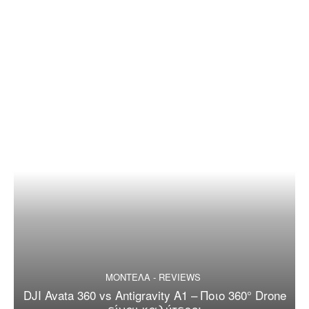
ΜΟΝΤΕΛΑ - REVIEWS
DJI Avata 360 vs Antigravity A1 – Ποιο 360° Drone
είναι καλύτερο;