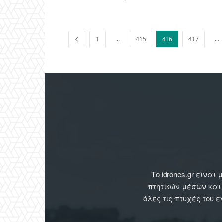
...
...
1
415
416
417
Το idrones.gr είν
πτητικών μέσων και
όλες τις πτυχές του 