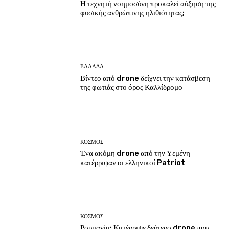
Η τεχνητή νοημοσύνη προκαλεί αύξηση της
φυσικής ανθρώπινης ηλιθιότητας;
ΕΛΛΑΔΑ
Βίντεο από drone δείχνει την κατάσβεση
της φωτιάς στο όρος Καλλίδρομο
ΚΟΣΜΟΣ
Ένα ακόμη drone από την Υεμένη
κατέρριψαν οι ελληνικοί Patriot
ΚΟΣΜΟΣ
Ρουμανία: Κατέρριψε δεύτερο drone που