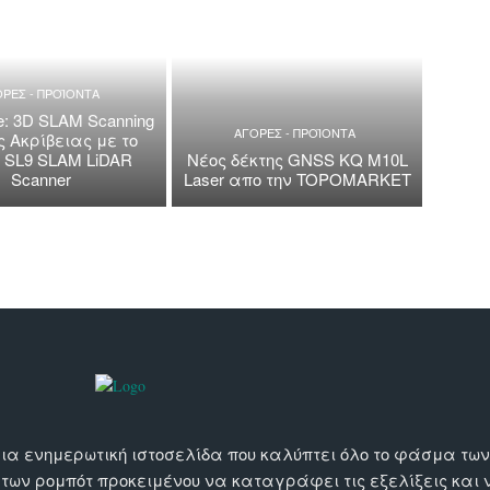
ΡΕΣ - ΠΡΟΪΟΝΤΑ
: 3D SLAM Scanning
ΑΓΟΡΕΣ - ΠΡΟΪΟΝΤΑ
 Ακρίβειας με το
b SL9 SLAM LiDAR
Nέος δέκτης GNSS KQ M10L
Scanner
Laser απo την TOPOMARKET
αι μια ενημερωτική ιστοσελίδα που καλύπτει όλο το φάσμα τ
 των ρομπότ προκειμένου να καταγράφει τις εξελίξεις και