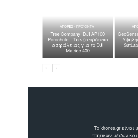
ΑΓΟΡΕΣ - ΠΡΟΪΟΝΤΑ
ΑΓΟ
Tree Company: DJI AP100
GeoSense
Parachute – Το νέο πρότυπο
Υψηλής
ασφάλειας για το DJI
SatLa
Matrice 400
Το idrones.gr είν
πτητικών μέσων και