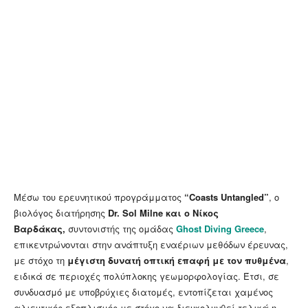
Μέσω του ερευνητικού προγράμματος
“Coasts Untangled”
, o
βιολόγος διατήρησης
Dr. Sol Milne και o Νίκος
Βαρδάκας,
συντονιστής της ομάδας
Ghost Diving Greece
,
επικεντρώνονται στην ανάπτυξη εναέριων μεθόδων έρευνας,
με στόχο τη
μέγιστη δυνατή οπτική επαφή με τον πυθμένα
,
ειδικά σε περιοχές πολύπλοκης γεωμορφολογίας. Έτσι, σε
συνδυασμό με υποβρύχιες διατομές, εντοπίζεται χαμένος
αλιευτικός εξοπλισμός με στόχο να διευκολυνθεί τελικά η