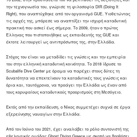
την τεχνογνωσία του, γνώρισε τη φιλοσοφία DIR (Doing It
Right), που αναπτύχθηκε από τον οργανισμό GUE. Υιοθετώντας
τις αρχές της, μπόρεσε να αναπτύξει την ισχυρή καταδυτική
πρακτική που ασκεί έως σήμερα. Το 2009, ήταν ο πρώτος
Έλληνας που πιστοποιήθηκε ως εκπαιδευτής της GUE και
έκτοτε λειτουργεί ως αντιπρόσωπος της, στην Ελλάδα.
Στόχος του είναι να μεταδίδει τις γνώσεις και την εμπειρία
του στην ελληνική καταδυτική κοινότητα. Το 2018 ίδρυσε το
Scubalife Dive Center με όραμα να παρέχει στους δύτες τη
δυνατότητα να επεκτείνουν τα καταδυτικές τους γνώσεις και
όρια και, ταυτόχρονα, να προάγει την Ελλάδα ως έναν από
τους κορυφαίους καταδυτικούς προορισμούς στη Μεσόγειο.
Εκτός από την εκπαίδευση, ο Νίκος συμμετέχει συχνά σε έργα
εξερεύνησης ναυαγίων στην Ελλάδα.
Aπό τον Ιούνιο του 2021, έχει αναλάβει το ρόλο συντονιστή της
εθελοντικής ομάδας Ghost Diving Greece με σκοπό να βοηθήσει