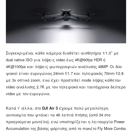
Συγκεκριμένα, κάθε κάμερα διαθέτει αισθητήρα 1/1.3’’ με
dual native ISO για λήψεις video έως 4K@60fps HDR ή
4K@100fps και λήψεις φωτογραφιών ανάλυσης 48MP. Οι δύο
φακοί είναι ευρυγώνιος 24mm f/1.7 και τηλεφακός 70mm f/2.8
με 3x οπτικό zoom, ενώ έχει προστεθεί mode λήψης κάθετου
video ανάλυσης 2.7K με τον τηλεφακό και ταυτόχρονα δεύτερο
video με τον ευρυγώνιο.
Κατά τ’ άλλα, στο
DJI Air 3
έχουμε πολύ μεγαλύτερη
αυτονομία που φτάνει τα 46 λεπτά πτήσης (από 34 στο
προηγούμενο μοντέλο), ενώ υποστηρίζεται η λειτουργία Power
Accumulation της βάσης φόρτισης από το πακέτο Fly More Combo