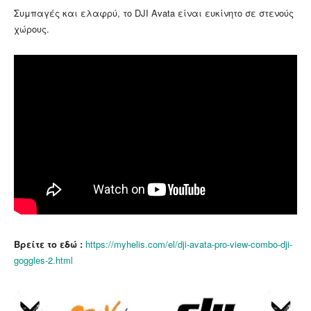
Συμπαγές και ελαφρύ, το DJI Avata είναι ευκίνητο σε στενούς
χώρους.
Βρείτε το εδώ :
https://myhelis.com/el/dji-avata-pro-view-combo-dji-
goggles-2.html