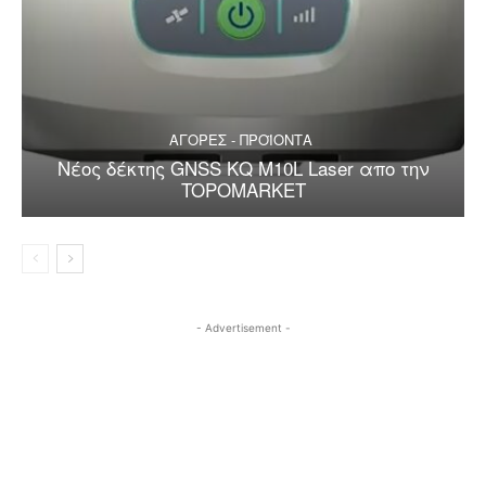
ΑΓΟΡΕΣ - ΠΡΟΪΟΝΤΑ
Nέος δέκτης GNSS KQ M10L Laser απo την
TOPOMARKET
- Advertisement -