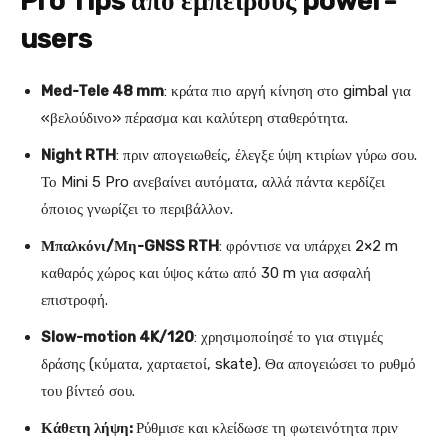
Pro Tips από έμπειρους power-
users
Med-Tele 48 mm
: κράτα πιο αργή κίνηση στο gimbal για
«βελούδινο» πέρασμα και καλύτερη σταθερότητα.
Night RTH
: πριν απογειωθείς, έλεγξε ύψη κτιρίων γύρω σου.
Το Mini 5 Pro ανεβαίνει αυτόματα, αλλά πάντα κερδίζει
όποιος γνωρίζει το περιβάλλον.
Μπαλκόνι/Μη-GNSS RTH
: φρόντισε να υπάρχει 2×2 m
καθαρός χώρος και ύψος κάτω από 30 m για ασφαλή
επιστροφή.
Slow-motion 4K/120
: χρησιμοποίησέ το για στιγμές
δράσης (κύματα, χαρταετοί, skate). Θα απογειώσει το ρυθμό
του βίντεό σου.
Κάθετη λήψη:
Ρύθμισε και κλείδωσε τη φωτεινότητα πριν