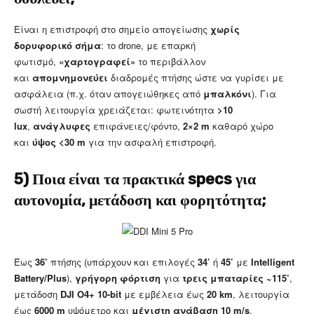
Είναι η επιστροφή στο σημείο απογείωσης
χωρίς
δορυφορικό σήμα
: το drone, με επαρκή
φωτισμό,
«χαρτογραφεί»
το περιβάλλον
και
απομνημονεύει
διαδρομές πτήσης ώστε να γυρίσει με
ασφάλεια (π.χ. όταν απογειώθηκες από
μπαλκόνι
). Για
σωστή λειτουργία χρειάζεται: φωτεινότητα
>10
lux
,
ανάγλυφες
επιφάνειες/φόντο,
2×2 m
καθαρό χώρο
και
ύψος <30 m
για την ασφαλή επιστροφή.
5) Ποια είναι τα πρακτικά specs για
αυτονομία, μετάδοση και φορητότητα;
Έως
36’
πτήσης (υπάρχουν και επιλογές
34’
ή
45’
με
Intelligent
Battery/Plus
),
γρήγορη φόρτιση
για
τρεις μπαταρίες ~115’
,
μετάδοση
DJI O4+ 10-bit
με εμβέλεια έως
20 km
, λειτουργία
έως
6000 m
υψόμετρο και
μέγιστη ανάβαση 10 m/s
.