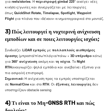
για
reels/stories
. Η
περιστροφή gimbal 225°
ανοίγει νέες
κινήσεις/γωνίες και συνεργάζεται με λειτουργίες
όπως
QuickShot Rotate, Timelapse, Spotlight, Waypoint
Flight
για πλάνα που «δένουν» κινηματογραφικά στο μοντάζ.
3) Πώς λειτουργεί η νυχτερινή ανίχνευση
εμποδίων και σε ποιες λειτουργίες ισχύει;
Συνδυάζει
LiDAR εμπρός
με
πολλαπλούς αισθητήρες
όρασης
(μπροστά/πίσω/πλάγια/πάνω +
3D υπέρυθρο
κάτω)
για
360° ανίχνευση
ακόμη και
τη νύχτα
. Το
Night
RTH
αναγνωρίζει ψηλά εμπόδια και ανεβαίνει έξυπνα για
πιο ασφαλή επιστροφή.
Σημαντικό:
Η ανίχνευση προς τα εμπρός υποστηρίζεται
σε
Normal/Cine
και στο
RTH
. Οι
έξυπνες λειτουργίες
δεν
υποστηρίζουν obstacle sensing
4) Τι είναι το Μη-GNSS RTH και πώς
δουλεύει;