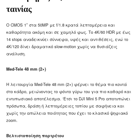
ταινίας
Ο CMOS 1″ στα 50MP με f/1.8 κρατά λεπτομέρεια και
καθαρότητα ακόμη και σε χαμηλό φως. Το 4K/60 HDR με έως
14 stops αναδεικνύει σύννεφα, υφές και αντιθέσεις, ενώ το
4K/120 δίνει δραματικό slow-motion χωρίς να θυσιάζεις
ανάλυση.
Med-Tele 48 mm (2×)
Η λειτουργία Med-Tele 48 mm (2×) φέρνει το θέμα πιο κοντά
στο κάδρο, μειώνοντας το φόντο γύρω του για πιο καθαρό και
εντυπωσιακό αποτέλεσμα. ‘Ετσι το DJI Mini 5 Pro αποτυπώνει
πρόσωπα, δράση ή λεπτομέρειες τοπίου με σαφήνεια και
χωρίς την απώλεια ποιότητας που έχει το κλασικό ψηφιακό
zoom.
Βελτιστοποίηση πορτρέτου