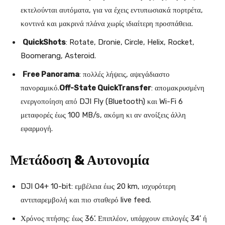
εκτελούνται αυτόματα, για να έχεις εντυπωσιακά πορτρέτα,
κοντινά και μακρινά πλάνα χωρίς ιδιαίτερη προσπάθεια.
QuickShots
: Rotate, Dronie, Circle, Helix, Rocket,
Boomerang, Asteroid.
Free Panorama
: πολλές λήψεις, αψεγάδιαστο
πανοραμικό.
Off-State QuickTransfer
: απομακρυσμένη
ενεργοποίηση από DJI Fly (Bluetooth) και Wi-Fi 6
μεταφορές έως 100 MB/s, ακόμη κι αν ανοίξεις άλλη
εφαρμογή.
Μετάδοση & Αυτονομία
DJI O4+ 10-bit: εμβέλεια έως 20 km, ισχυρότερη
αντιπαρεμβολή και πιο σταθερό live feed.
Χρόνος πτήσης: έως 36’. Επιπλέον, υπάρχουν επιλογές 34’ ή