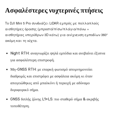
Ασφαλέστερες νυχτερινές πτήσεις
Το DJI Mini 5 Pro συνδυάζει LiDAR εμπρός με πολλαπλούς
αισθητήρες όρασης (μπροστά/πίσω/πλάγια/πάνω +
αισθητήρας υπερύθρων 3D κάτω) για ανίχνευση εμποδίων 360°
ακόμη και τη νύχτα.
Night RTH: αναγνωρίζει ψηλά εμπόδια και ανεβαίνει έξυπνα
για ασφαλέστερη επιστροφή.
Μη-GNSS RTH: με επαρκή φωτισμό απομνημονεύει
διαδρομές και επιστρέφει με ασφάλεια ακόμη κι όταν
απογειώθηκες από μπαλκόνι ή περιοχή με αδύναμο
δορυφορικό σήμα.
GNSS διπλής ζώνης L1+L5: πιο σταθερό σήμα & ακριβής
τοποθέτηση.