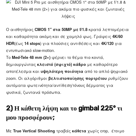
Ο αισθητήρας
CMOS 1″ στα 50MP με f/1.8
κρατά λεπτομέρεια
και καθαρότητα ακόμη και σε χαμηλό φως. Γράφεις
4K/60
HDR
(έως
14 stops
) για πλούσιες αντιθέσεις και
4K/120
για
εντυπωσιακό slow-motion.
Το
Med-Tele 48 mm (2×)
φέρνει το θέμα πιο κοντά,
δημιουργώντας
κλειστό (σφιχτό) κάδρο
με καθαρότερο
αποτέλεσμα και
υψηλότερη ποιότητα
από το απλό ψηφιακό
zoom. Οι αλγόριθμοι
βελτιστοποίησης πορτρέτου
ρυθμίζουν
αυτόματα φωτεινότητα/αντίθεση/τόνους δέρματος για
φυσικά, ζωντανά πρόσωπα.
2) Η κάθετη λήψη και το gimbal 225° τι
μου προσφέρουν;
Με
True Vertical Shooting
τραβάς
κάθετα
χωρίς crop, έτοιμο