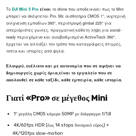
Το
DJI Mini 5 Pro
είναι
το drone που αποδεικνύει πως το Mini
μπορεί να σκέφτεται Pro. Με αισθητήρα CMOS 1”, νυχτερινή
ανίχνευση εμποδίων 360°, περιστροφή gimbal 225° για
απεριόριστες γωνίες, πραγματική κάθετη λήψη για social-
ready περιεχόμενο και αναβαθμισμένο ActiveTrack 360°,
έρχεται να αλλάξει τον τρόπο που καταγράφεις στιγμές,
τοπία και ιστορίες από ψηλά.
Ελαφρύ, ευέλικτο και με αυτονομία που σε αφήνει να
δημιουργείς χωρίς όρια,
είναι το εργαλείο που σε
ακολουθεί σε κάθε ταξίδι, κάθε εμπειρία, κάθε ιστορία.
Γιατί «Pro» σε μέγεθος Mini
1″ μεγάλη CMOS κάμερα 50MP με διάφραγμα f/1.8
4K/60fps HDR (έως 14 stops δυναμικό εύρος) +
4K/120fps slow-motion