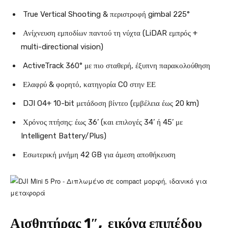
True Vertical Shooting & περιστροφή gimbal 225°
Ανίχνευση εμποδίων παντού τη νύχτα (LiDAR εμπρός +
multi-directional vision)
ActiveTrack 360° με πιο σταθερή, έξυπνη παρακολούθηση
Ελαφρύ & φορητό, κατηγορία C0 στην ΕΕ
DJI O4+ 10-bit μετάδοση βίντεο (εμβέλεια έως 20 km)
Χρόνος πτήσης: έως 36’ (και επιλογές 34’ ή 45’ με
Intelligent Battery/Plus)
Εσωτερική μνήμη 42 GB για άμεση αποθήκευση
Αισθητήρας 1″, εικόνα επιπέδου