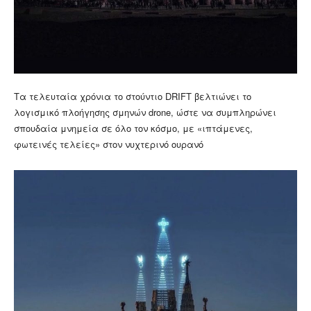
Τα τελευταία χρόνια το στούντιο DRIFT βελτιώνει το
λογισμικό πλοήγησης σμηνών drone, ώστε να συμπληρώνει
σπουδαία μνημεία σε όλο τον κόσμο, με «ιπτάμενες,
φωτεινές τελείες» στον νυχτερινό ουρανό