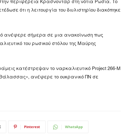
 στην περιφέρεια Κρασνοντάρ στη νότια Ρωσία. Το
έδωσε ότι η λειτουργία του διυλιστηρίου διακόπηκε
τικό ανέφερε σήμερα σε μια ανακοίνωση πως
λιευτικό του ρωσικού στόλου της Μαύρης
νάμεις κατέστρεψαν το ναρκαλιευτικό Project 266-M
ς Θάλασσας», ανέφερε το ουκρανικό ΠΝ σε
X
Pinterest
WhatsApp