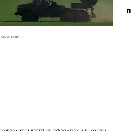
Π
 Advertisement -
ς ουκρανικής υπηρεσίας ασφαλείας SBU και του