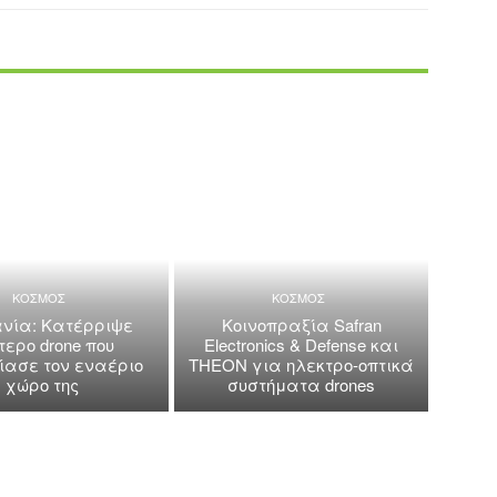
ΚΟΣΜΟΣ
ΚΟΣΜΟΣ
νία: Κατέρριψε
Κοινοπραξία Safran
τερο drone που
Electronics & Defense και
ασε τον εναέριο
THEON για ηλεκτρο-οπτικά
χώρο της
συστήματα drones